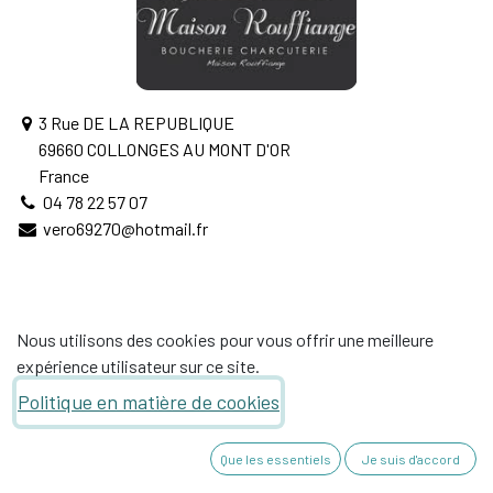
3 Rue DE LA REPUBLIQUE
69660 COLLONGES AU MONT D'OR
France
04 78 22 57 07
vero69270@hotmail.fr
Nous utilisons des cookies pour vous offrir une meilleure
expérience utilisateur sur ce site.
Politique en matière de cookies
66, avenue de provence - 26270 SAULCE SUR Rhône
Que les essentiels
Je suis d'accord
+33 4 75 63 17 70
contact@sauces-lab.com