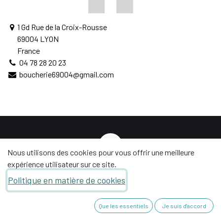
1 Gd Rue de la Croix-Rousse
69004 LYON
France
04 78 28 20 23
boucherie69004@gmail.com
Nous utilisons des cookies pour vous offrir une meilleure
expérience utilisateur sur ce site.
66, avenue de provence - 26270 SAULCE SUR Rhône
Politique en matière de cookies
+33 4 75 63 17 70
contact@sauces-lab.com
Que les essentiels
Je suis d'accord