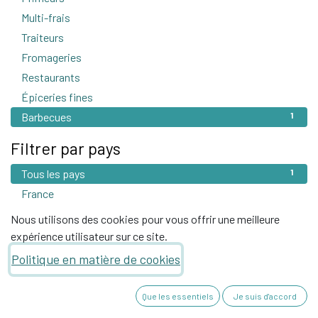
Multi-frais
4
Traiteurs
1
Fromageries
2
Restaurants
3
Épiceries fines
26
Barbecues
1
Filtrer par pays
Tous les pays
1
France
1
Nous utilisons des cookies pour vous offrir une meilleure
expérience utilisateur sur ce site.
Politique en matière de cookies
Que les essentiels
Je suis d'accord
Barbecues