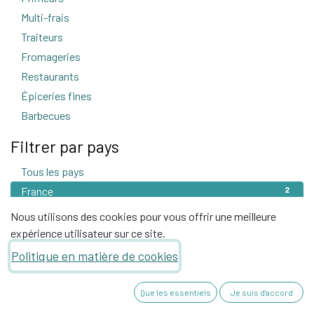
Multi-frais
4
Traiteurs
1
Fromageries
2
Restaurants
3
Épiceries fines
26
Barbecues
1
Filtrer par pays
Tous les pays
2
France
2
Nous utilisons des cookies pour vous offrir une meilleure
expérience utilisateur sur ce site.
Politique en matière de cookies
Que les essentiels
Je suis d'accord
Hôtels