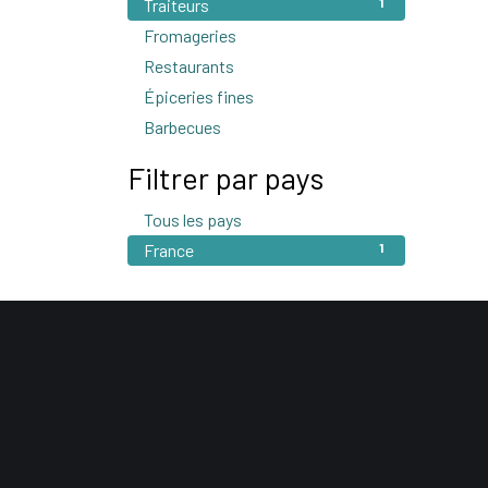
Traiteurs
1
Fromageries
2
Restaurants
3
Épiceries fines
26
Barbecues
1
Filtrer par pays
Tous les pays
1
France
1