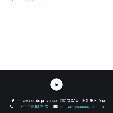
66, avenue de provence - 26270 SAULCE SUR Rhône
+33 4 75 63 17 70
contact@sauces-lab.com