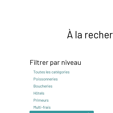
Accueil
Sauces Lab'
Actualités
Contactez
À la reche
Filtrer par niveau
Toutes les catégories
118
Poissonneries
3
Boucheries
72
Hôtels
2
Primeurs
4
Multi-frais
4