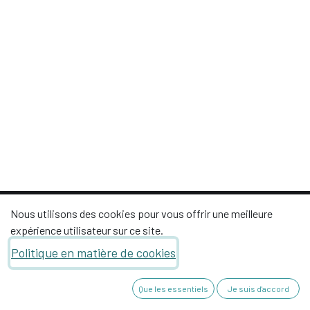
Nous utilisons des cookies pour vous offrir une meilleure
expérience utilisateur sur ce site.
Politique en matière de cookies
66, avenue de provence - 26270 SAULCE SUR Rhône
Que les essentiels
Je suis d'accord
+33 4 75 63 17 70
contact@sauces-lab.com