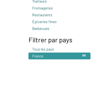
Traiteurs
1
Fromageries
2
Restaurants
3
Épiceries fines
26
Barbecues
1
Filtrer par pays
Tous les pays
118
France
118