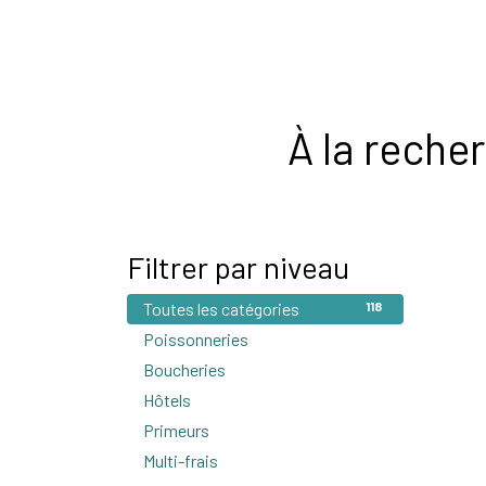
Accueil
Sauces Lab'
Actualités
Contactez
À la reche
Filtrer par niveau
Toutes les catégories
118
Poissonneries
3
Boucheries
72
Hôtels
2
Primeurs
4
Multi-frais
4