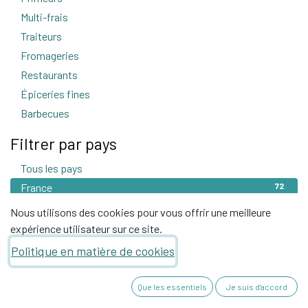
Multi-frais
4
Traiteurs
1
Fromageries
2
Restaurants
3
Épiceries fines
26
Barbecues
1
Filtrer par pays
Tous les pays
72
France
72
Nous utilisons des cookies pour vous offrir une meilleure
expérience utilisateur sur ce site.
1
2
Politique en matière de cookies
Que les essentiels
Je suis d'accord
Boucheries